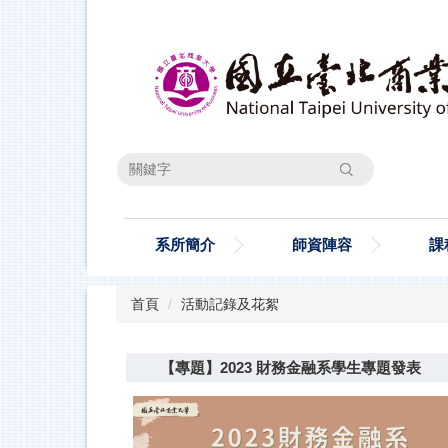
跳
到
主
要
內
容
區
搜尋
系所簡介
師資陣容
課
首頁
活動記錄及花絮
【專題】2023 財務金融系學生專題發表