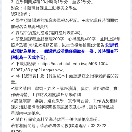
3. 在學期間累積20小時為1學分，至多2學分。
對象：非隨班修課且主動參與之學生
認列流程：
✔ 學生須於課程前填寫表單報名登記。➜未於課程時間開始
前報名皆無認列資格
✔ 課程中須簽到簽退(需附簽到表影本)。
✔ 須繳回課程重點整理200字，心得感想400字，並附上課堂
照片乙張(每場次活動乙張，以坐位視角拍攝)之報告(
以課程
或活動為單位，一個課程或活動僅需繳交一份，其時間並不
限制為一天或半天
)。
✔ 下載認證表：https://acad.ntub.edu.tw/p/406-1004-
62987,r33.php?Lang=zh-tw。
✔ 將【認證表】及【報告紙本】給該講座之指導老師審閱簽
章。
✔檔名請用：學號－姓名－講座演講、參訪、遠距教學、實
作研習營、工作坊及相關課外活動名稱
✔講座演講、參訪、遠距教學、實作研習營、工作坊及相關
課外活動指導老師審閱簽章認證表及心得，請於滿時數後一
星期內申請抵免。
✔ 請自行保管資料至滿時數再一併申請抵免學分。
若有相關問題，請洽教務張助教(聯絡電話：02-2322-
6376)。