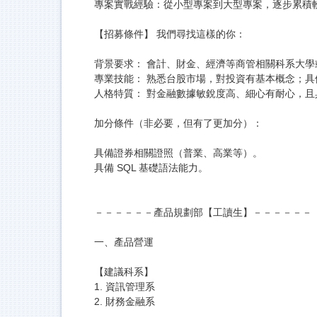
專案實戰經驗：從小型專案到大型專案，逐步累積
【招募條件】 我們尋找這樣的你：
背景要求： 會計、財金、經濟等商管相關科系大學
專業技能： 熟悉台股市場，對投資有基本概念；具備 
人格特質： 對金融數據敏銳度高、細心有耐心，
加分條件（非必要，但有了更加分）：
具備證券相關證照（普業、高業等）。
具備 SQL 基礎語法能力。
－－－－－－產品規劃部【工讀生】－－－－－－
一、產品營運
【建議科系】
1. 資訊管理系
2. 財務金融系