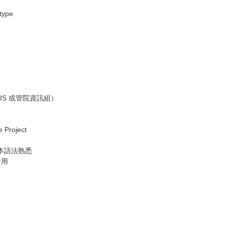
ype
IS 或管院資訊組）
Project
語言基本語法熟悉
會用