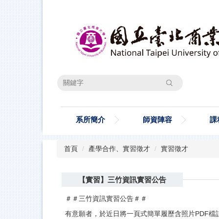
跳
到
主
要
內
容
區
搜尋
系所簡介
師資陣容
課
首頁
產學合作、實習徵才
實習徵才
【實習】三竹資訊實習公告
＃＃三竹資訊實習公告＃＃
有意願者，於近日將一頁式簡單履歷含照片PDF檔註明一週可