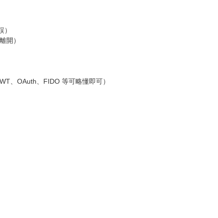
誤）
就離開）
、OAuth、FIDO 等可略懂即可）