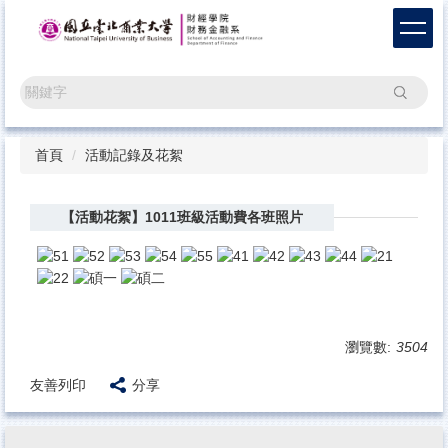
跳
到
主
要
搜尋
內
容
區
首頁
活動記錄及花絮
【活動花絮】1011班級活動費各班照片
瀏覽數:
3504
友善列印
分享