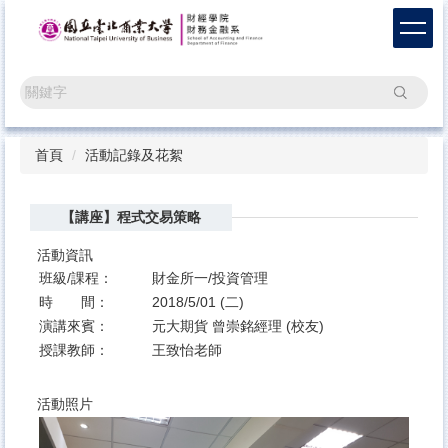
跳
到
主
要
搜尋
內
容
區
首頁
活動記錄及花絮
【講座】程式交易策略
活動資訊
班級/課程：
財金所一/投資管理
時 間：
2018/5/01 (二)
演講來賓：
元大期貨 曾崇銘經理 (校友)
授課教師：
王致怡老師
活動照片