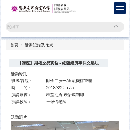
跳
到
主
要
搜尋
內
容
區
首頁
活動記錄及花絮
【講座】期權交易實務 - 總體經濟事件交易法
活動資訊
班級/課程：
財金二技一/金融機構管理
時 間：
2018/3/22 (四)
演講來賓：
群益期貨 錢怡成副總
授課教師：
王致怡老師
活動照片