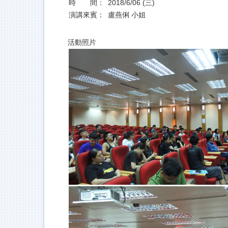
時 間：
2018/6/06 (三)
演講來賓：
盧燕俐 小姐
活動照片