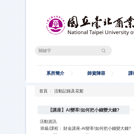
跳
到
主
要
內
容
區
搜尋
系所簡介
師資陣容
課
首頁
活動記錄及花絮
【講座】AI變革!如何把小錢變大錢?
活動資訊
班級/課程：
財金講座-AI變革!如何把小錢變大錢?