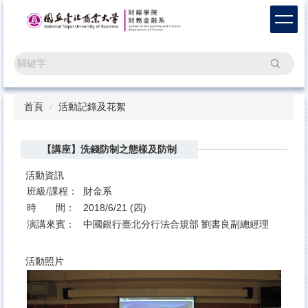
跳
到
主
要
搜尋
內
容
區
首頁
活動記錄及花絮
【講座】洗錢防制之態樣及防制
活動資訊
班級/課程：
財金系
時 間：
2018/6/21 (四)
演講來賓：
中國銀行臺北分行法合規部 劉書良副總經理
活動照片