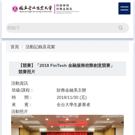
跳
到
主
要
搜尋
內
容
區
首頁
活動記錄及花絮
【競賽】「2018 FinTech 金融服務校際創意競賽」
競賽照片
活動資訊
班級/課程：
財務金融系主辦
時 間：
2018/11/30 (五)
來 賓：
全台大學生參賽者
活動照片