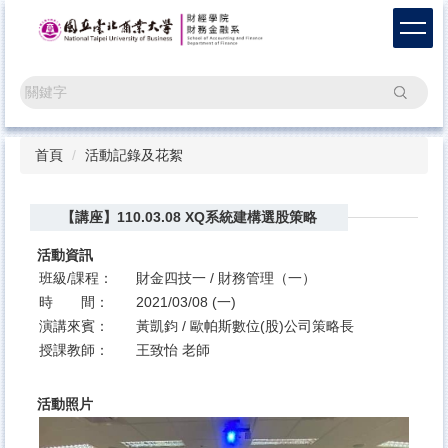
跳
到
主
要
搜尋
內
容
區
首頁
活動記錄及花絮
【講座】110.03.08 XQ系統建構選股策略
活動資訊
班級/課程：
財金四技一 / 財務管理（一）
時 間：
2021/03/08 (一)
演講來賓：
黃凱鈞 / 歐帕斯數位(股)公司策略長
授課教師：
王致怡 老師
活動照片