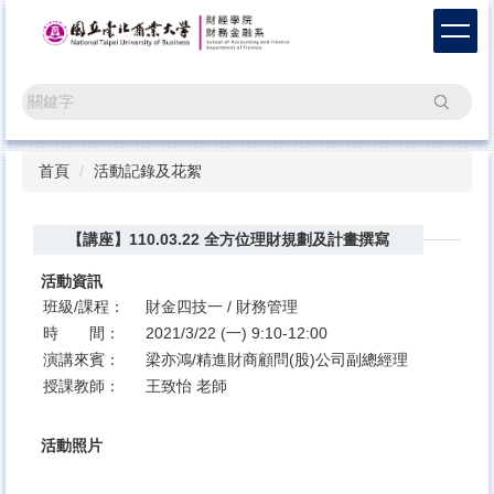
跳
到
主
要
搜尋
內
容
區
首頁
活動記錄及花絮
【講座】110.03.22 全方位理財規劃及計畫撰寫
活動資訊
班級/課程：
財金四技一 / 財務管理
時 間：
2021/3/22 (一) 9:10-12:00
演講來賓：
梁亦鴻/精進財商顧問(股)公司副總經理
授課教師：
王致怡 老師
活動照片