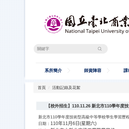
跳
到
主
要
內
容
區
搜尋
系所簡介
師資陣容
課
首頁
活動記錄及花絮
【校外招生】110.11.26 新北市110
新北市110學年度技術型高級中等學校學生學習歷
110
年
11
月
6
日
(
星期六
)
日期：