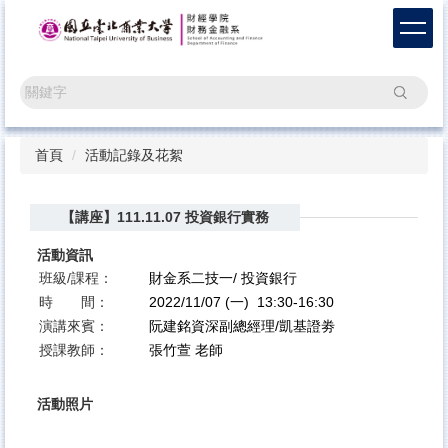
跳
到
主
要
搜尋
內
容
區
首頁
活動記錄及花絮
【講座】111.11.07 投資銀行實務
活動資訊
班級/課程：
財金系二技一/
投資銀行
時 間：
2022/11/07 (一) 13:30-16:30
演講來賓：
阮建銘資深副總經理/凱基證劵
授課教師：
張竹萱 老師
活動照片