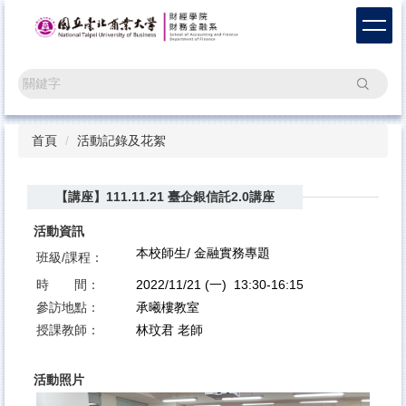
跳
到
主
要
搜尋
內
容
區
首頁
活動記錄及花絮
【講座】111.11.21 臺企銀信託2.0講座
活動資訊
本校師生/ 金融實務專題
班級/課程：
時 間：
2022/11/21 (一) 13:30-16:15
參訪地點：
承曦樓教室
授課教師：
林玟君 老師
活動照片