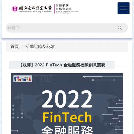
跳
到
主
要
搜尋
內
容
區
首頁
活動記錄及花絮
【競賽】2022 FinTech 金融服務校際創意競賽