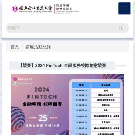
跳
到
主
要
搜尋
內
容
區
首頁
講座活動紀錄
【競賽】2024 FinTech 金融服務校際創意競賽