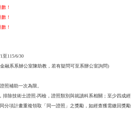
點數！
點數！
點數！
/1
至
115/6/30
金融系系辧公室陳助教，若有疑問可至系辦公室詢問
)
證照補助一次為限。
，排除技術士證照
-
丙檢，證照類別與就讀科系相關；至少四成經
同分項計畫重複領取「同一證照」之獎勵，如經查獲需繳回獎勵