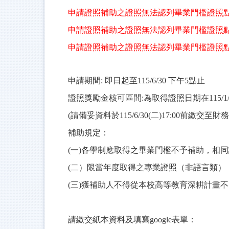
申請證照補助之證照無法認列畢業門檻證照
申請證照補助之證照無法認列畢業門檻證照
申請證照補助之證照無法認列畢業門檻證照
申請期間
:
即日起至
115/6/30
下午
5
點止
證照獎勵金核可區間
:
為取得證照日期在
115/1
(
請備妥資料於
115/6/30(
二
)17:00
前繳交至財務
補助規定：
(
一
)
各學制應取得之畢業門檻不予補助，相同
(
二）限當年度取得之專業證照（非語言類）
(
三
)
獲補助人不得從本校高等教育深耕計畫不
請繳交紙本資料及填寫
google
表單：