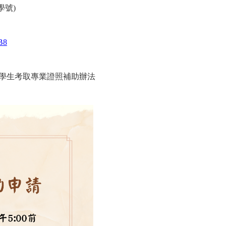
學號
)
B8
學生考取專業證照補助辦法