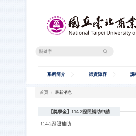
跳
到
主
要
內
容
區
搜尋
系所簡介
師資陣容
課
首頁
最新消息
【獎學金】114-2證照補助申請
114-2
證照補助