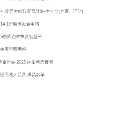
5年度元大銀行實習計畫-半年期(存匯、理財)
14-1證照獎勵金申請
25校園證券投資智慧王
基會校園證照團報
金證券 2026 統招就業實習
-1證照達人競賽 獲獎名單
5 FinTech 金融服務-校際創意競賽：決賽入圍公告
金庫商業銀行-115年產學合作實習
大人壽115半年制實習計畫
泰人壽第三屆CASP行政人才實習計畫