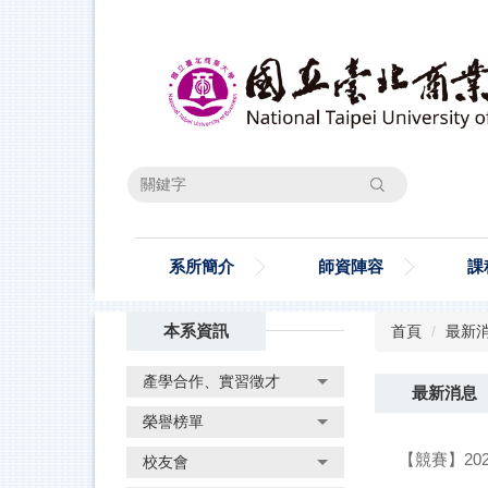
跳
到
主
要
內
容
區
搜尋
系所簡介
師資陣容
課
本系資訊
首頁
最新
產學合作、實習徵才
最新消息
榮譽榜單
【競賽】202
校友會