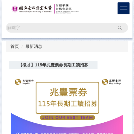
跳
到
主
要
搜尋
內
容
區
首頁
最新消息
【徵才】115年兆豐票券長期工讀招募