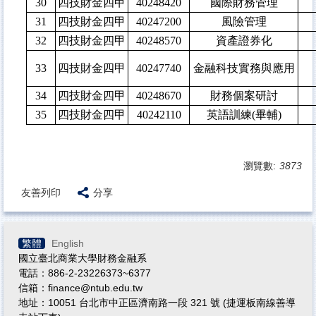
30
四技財金四甲
40248420
國際財務管理
31
四技財金四甲
40247200
風險管理
32
四技財金四甲
40248570
資產證券化
33
四技財金四甲
40247740
金融科技實務與應用
34
四技財金四甲
40248670
財務個案研討
35
四技財金四甲
40242110
英語訓練(畢輔)
瀏覽數:
3873
友善列印
分享
繁體
English
國立臺北商業大學財務金融系
電話：886-2-23226373~6377
信箱：finance@ntub.edu.tw
地址：10051 台北市中正區濟南路一段 321 號 (捷運板南線善導