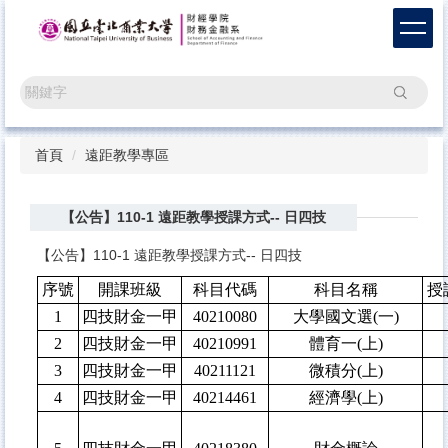
跳
到
主
要
搜尋
內
容
區
首頁
遠距教學專區
【公告】110-1 遠距教學授課方式-- 日四技
【公告】110-1 遠距教學授課方式-- 日四技
序號
開課班級
科目代碼
科目名稱
授
1
四技財金一甲
40210080
大學國文選(一)
2
四技財金一甲
40210991
體育一(上)
3
四技財金一甲
40211121
微積分(上)
4
四技財金一甲
40214461
經濟學(上)