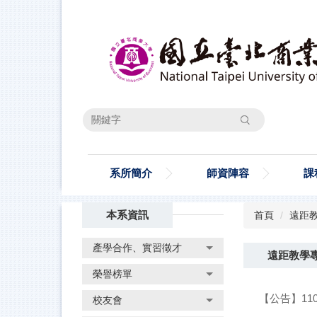
跳
到
主
要
內
容
區
搜尋
系所簡介
師資陣容
課
本系資訊
首頁
遠距
產學合作、實習徵才
遠距教學
榮譽榜單
【公告】110
校友會