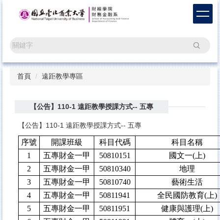
跳
到
主
要
搜尋
內
容
區
首頁
遠距教學專區
【公告】110-1 遠距教學授課方式-- 五專
【公告】110-1 遠距教學授課方式-- 五專
序號
開課班級
科目代碼
科目名稱
1
五專財金一甲
50810151
國文一(上)
2
五專財金一甲
50810340
地理
3
五專財金一甲
50810740
藝術生活
4
五專財金一甲
50811941
全民國防教育(上)
5
五專財金一甲
50811951
健康與護理(上)