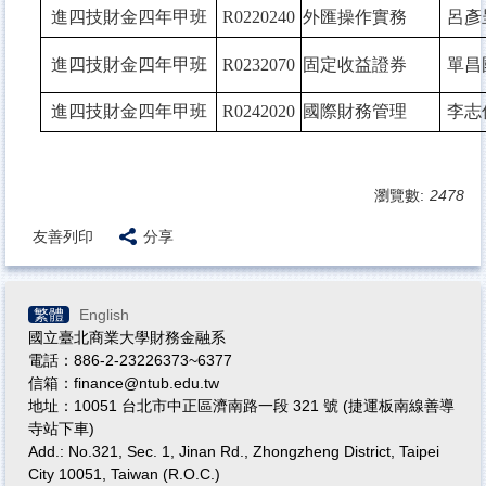
進四技財金四年甲班
R0220240
外匯操作實務
呂彥
進四技財金四年甲班
R0232070
固定收益證券
單昌
進四技財金四年甲班
R0242020
國際財務管理
李志
瀏覽數:
2478
友善列印
分享
繁體
English
國立臺北商業大學財務金融系
電話：886-2-23226373~6377
信箱：finance@ntub.edu.tw
地址：10051 台北市中正區濟南路一段 321 號 (捷運板南線善導
寺站下車)
Add.: No.321, Sec. 1, Jinan Rd., Zhongzheng District, Taipei
City 10051, Taiwan (R.O.C.)