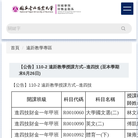
跳
到
主
要
搜尋
內
容
區
首頁
遠距教學專區
【公告】110-2 遠距教學授課方式--進四技 (至本學期
末6月26日)
【公告】110-2 遠距教學授課方式--進四技
授課
開課班級
科目代碼
科目名稱
師姓
進四技財金一年甲班
R0010060
大學國文選(二)
林文
進四技財金一年甲班
R0010090
英文(二)
傅凱
進四技財金一年甲班
R0010992
體育一(下)
陳雍