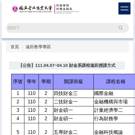
跳
到
主
要
搜尋
內
容
區
首頁
遠距教學專區
【公告】111.04.07~04.10 財金系課程遠距授課方式
序號
學年
學期
開課班級
課程名稱
1
110
2
四技財金三
國際金融
2
110
2
二技財金一
金融機構與市場
3
110
2
財金碩一
計量經濟學二
4
110
2
財金碩一
行為財務學
5
110
2
五專財金二
金融科技概論