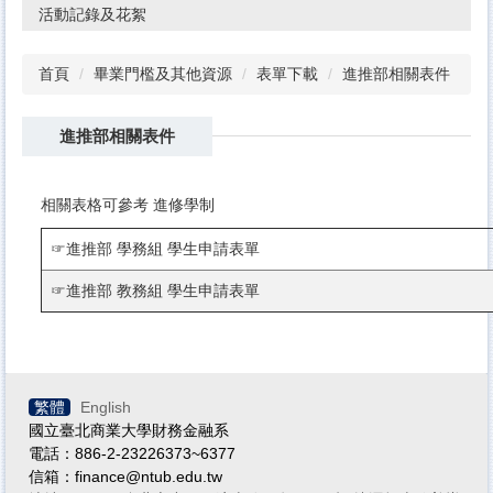
活動記錄及花絮
首頁
畢業門檻及其他資源
表單下載
進推部相關表件
進推部相關表件
相關表格可參考
進修學制
☞
進推部 學務組 學生申請表單
☞
進推部 教務組 學生申請表單
繁體
English
國立臺北商業大學財務金融系
電話：886-2-23226373~6377
信箱：finance@ntub.edu.tw