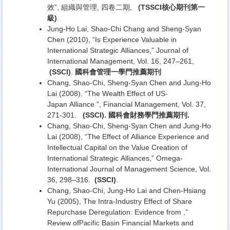
效”, 組織與管理,
四卷二期,
(TSSCI
核心期刊第一
級)
.
Jung-Ho Lai, Shao-Chi Chang and Sheng-Syan
Chen (2010), “Is Experience Valuable in
International Strategic Alliances,” Journal of
International Management, Vol. 16, 247–261,
(SSCI)
.
國科會管理一學門推薦期刊
Chang, Shao-Chi, Sheng-Syan Chen and Jung-Ho
Lai (2008), “The Wealth Effect of US-
Japan Alliance ”, Financial Management, Vol. 37,
271-301.
(SSCI).
國科會財務學門推薦期刊
.
Chang, Shao-Chi, Sheng-Syan Chen and Jung-Ho
Lai (2008), “The Effect of Alliance Experience and
Intellectual Capital on the Value Creation of
International Strategic Alliances,” Omega-
International Journal of Management Science, Vol.
36, 298–316.
(SSCI)
.
Chang, Shao-Chi, Jung-Ho Lai and Chen-Hsiang
Yu (2005), The Intra-Industry Effect of Share
Repurchase Deregulation: Evidence from ,”
Review of
Basin Financial Markets and
Pacific