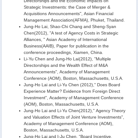
Directorships and the Economic Impacts on
Strategic Investments: the Case of Merger &
Acquisitions Announcements", Asian Financial
Management Association(AFMA), Phuket, Thailand.
Jung-Ho Lai, Shao-Chi Chang and Sheng-Syan
Chen(2012), "A test of Agency Costs in Strategic
Alliances, " Asian Academy of International
Business(AAIB), Paper for publication in the
conference proceedings, Xiamen, China.
Li-Yu Chen and Jung-Ho Lai(2012), "Multiple
Directorships and the Wealth Effect of M&A
Announcements", Academy of Management
Conference (AOM), Boston, Massachusetts, U.S.A.
Jung-Ho Lai and Li-Yu Chen (2012)," Does Board
Experience Matter? Evidence from Foreign Direct
Investment", Academy of Management Conference
(AOM), Boston, Massachusetts, U.S.A.
Jung-Ho Lai and Li-Yu Chen(2012)," Agency Theory
and Valuation Effects of Joint Venture Investments",
Academy of Management Conference (AOM),
Boston, Massachusetts, U.S.A.
Jung-Ho Lai and I-Ju Chen, “Board Incentive,