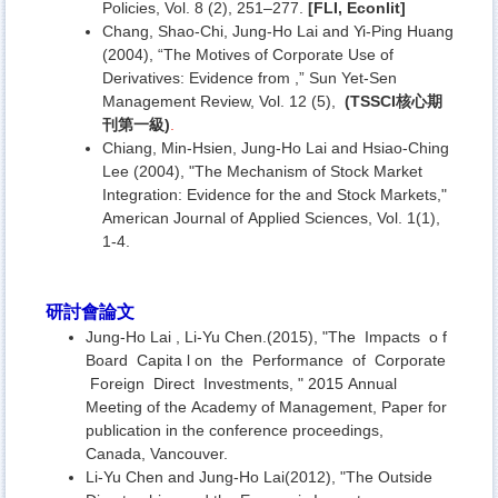
Policies, Vol. 8 (2), 251–277.
[FLI, Econlit]
Chang, Shao-Chi, Jung-Ho Lai and Yi-Ping Huang
(2004), “The Motives of Corporate Use of
Derivatives: Evidence from ,” Sun Yet-Sen
Management Review, Vol. 12 (5),
(TSSCI
核心期
刊第一級)
.
Chiang, Min-Hsien, Jung-Ho Lai and Hsiao-Ching
Lee (2004), "The Mechanism of Stock Market
Integration: Evidence for the and Stock Markets,"
American Journal of Applied Sciences, Vol. 1(1),
1-4.
研討會論文
Jung-Ho Lai , Li-Yu Chen.(2015), "The Impacts o f
Board Capita l on the Performance of Corporate
Foreign Direct Investments, " 2015 Annual
Meeting of the Academy of Management, Paper for
publication in the conference proceedings,
Canada, Vancouver.
Li-Yu Chen and Jung-Ho Lai(2012), "The Outside