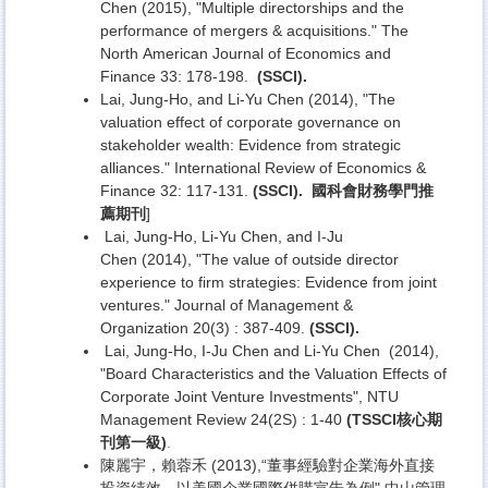
Chen (2015), "Multiple directorships and the
performance of mergers & acquisitions." The
North American Journal of Economics and
Finance 33: 178-198.
(SSCI).
Lai, Jung-Ho, and Li-Yu Chen (2014), "The
valuation effect of corporate governance on
stakeholder wealth: Evidence from strategic
alliances." International Review of Economics &
Finance 32: 117-131.
(SSCI).
國科會財務學門推
薦期刊
]
Lai, Jung-Ho, Li-Yu Chen, and I-Ju
Chen (2014), "The value of outside director
experience to firm strategies: Evidence from joint
ventures." Journal of Management &
Organization 20(3) : 387-409.
(SSCI).
Lai, Jung-Ho, I-Ju Chen and Li-Yu Chen (2014),
"Board Characteristics and the Valuation Effects of
Corporate Joint Venture Investments", NTU
Management Review 24(2S) : 1-40
(TSSCI
核心期
刊第一級)
.
陳麗宇，賴蓉禾 (2013),“
董事經驗對企業海外直接
投資績效－以美國企業國際併購宣告為例"
,中山管理