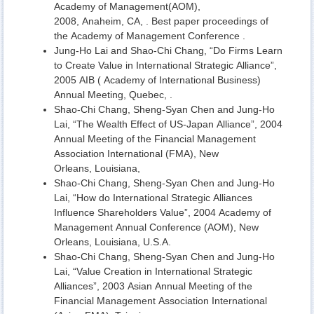
Academy of Management(AOM),
2008, Anaheim,
CA, . Best paper proceedings of
the Academy of Management Conference .
Jung-Ho Lai and Shao-Chi Chang, “Do Firms Learn
to Create Value in International Strategic Alliance”,
2005 AIB ( Academy of International Business)
Annual Meeting,
Quebec, .
Shao-Chi Chang, Sheng-Syan Chen and Jung-Ho
Lai, “The Wealth Effect of US-Japan Alliance”, 2004
Annual Meeting of the Financial Management
Association International (FMA), New
Orleans,
Louisiana,
Shao-Chi Chang, Sheng-Syan Chen and Jung-Ho
Lai, “How do International Strategic Alliances
Influence Shareholders Value”, 2004 Academy of
Management Annual Conference (AOM), New
Orleans, Louisiana, U.S.A.
Shao-Chi Chang, Sheng-Syan Chen and Jung-Ho
Lai, “Value Creation in International Strategic
Alliances”, 2003 Asian Annual Meeting of the
Financial Management Association International