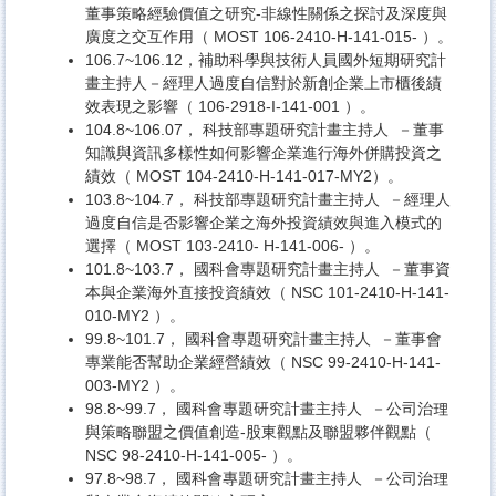
董事策略經驗價值之研究-
非線性關係之探討及深度與
廣度之交互作用（ MOST 106-2410-H-141-015- ）。
106.7~106.12，
補助科學與技術人員國外短期研究計
畫主持人－
經理人過度自信對於新創企業上市櫃後績
效表現之影響（ 106-2918-I-141-001 ）。
104.8~106.07， 科技部專題研究計畫主持人 －董事
知識與資訊多樣性如何影響企業進行海外併購投資之
績效（
MOST 104-2410-H-141-017-MY2）。
103.8~104.7， 科技部專題研究計畫主持人 －經理人
過度自信是否影響企業之海外投資績效與進入模式的
選擇（ MOST 103-2410- H-141-006- ）。
101.8~103.7， 國科會專題研究計畫主持人 －董事資
本與企業海外直接投資績效（ NSC 101-2410-H-141-
010-MY2 ）。
99.8~101.7， 國科會專題研究計畫主持人 －董事會
專業能否幫助企業經營績效（ NSC 99-2410-H-141-
003-MY2 ）。
98.8~99.7， 國科會專題研究計畫主持人 －公司治理
與策略聯盟之價值創造-股東觀點及聯盟夥伴觀點（
NSC 98-2410-H-141-005- ）。
97.8~98.7， 國科會專題研究計畫主持人 －公司治理