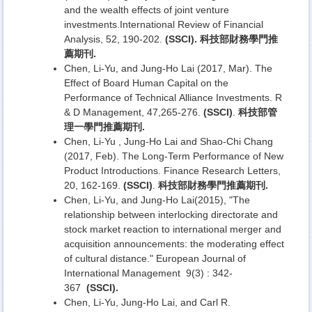
and the wealth effects of joint venture
investments.International Review of Financial
Analysis, 52, 190-202.
(SSCI). 科技部財務學門推
薦期刊.
Chen, Li-Yu, and Jung-Ho Lai (2017, Mar). The
Effect of Board Human Capital on the
Performance of Technical Alliance Investments. R
& D Management, 47,265-276.
(SSCI)
.
科技部管
理一學門推薦期刊.
Chen, Li-Yu , Jung-Ho Lai and Shao-Chi Chang
(2017, Feb). The Long-Term Performance of New
Product Introductions. Finance Research Letters,
20, 162-169.
(SSCI)
.
科技部財務學門推薦期刊.
Chen, Li-Yu, and Jung-Ho Lai(2015), "The
relationship between interlocking directorate and
stock market reaction to international merger and
acquisition announcements: the moderating effect
of cultural distance." European Journal of
International Management 9(3) : 342-
367
(SSCI).
Chen, Li-Yu, Jung-Ho Lai, and Carl R.