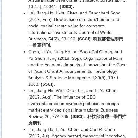
13(18), 10341.
(SSCI).
Lai, Jung-Ho, Li-Yu Chen, and Sangcheol Song
(2019, Feb). How outside directors’human and
social capital create value for corporate
international investments. Journal of World
Business, 54(2), 93-106.
(SSCI). 科技部管理學門
一推薦期刊.
Chen, Li-Yu, Jung-Ho Lai, Shao-Chi Chang, and
Yu-Shun Hung (2018, Sep). Organisational Form
and the Economic Impacts of Innovation: the Case
of Patent Grant Announcements.. Technology
Analysis & Strategic Management,30(9), 1070-
1083.
(SSCI).
Lai, Jung-Ho, Wen-Chun Lin, and Li-Yu Chen
(2017, Aug). The influence of CEO
overconfidence on ownership choice in foreign
market entry decisions. International Business
Review, 26, 774-785.
(SSCI)
.
科技部管理一學門推
薦期刊.
Lai, Jung-Ho, Li-Yu Chen, and Carl R. Chen
(2017, Jul). Agency hazard,managerial incentives,