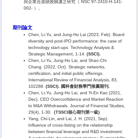
與企業合資績效關連之研究（ NSC 97-2410-H-141-
002- ）。
期刊論文
Chen, Li-Yu, and Jung-Ho Lai (2023, Feb). Board
diversity and post-IPO performance: the case of
technology start-ups. Technology Analysis &
Strategic Management, 1-14.
(SSCI).
Chen, Li-Yu, Jung-Ho Lai, and Shao-Chi
Chang. (2022, Oct). Strategic networks,
certification, and initial public offerings.
International Review of Financial Analysis, 83,
102288.
(SSCI).
國科會財務學門推薦期刊
.
Chen, Li-Yu, Jung-Ho Lai, and Yi-En Kao (2021,
Dec). CEO Overconfidence and Market Reaction
to M&A Withdrawals. Journal of Financial Studies,
29(4), 1-30.
(TSSCI
核心期刊第一級)
.
Yang, Chi-Lin, and Lai, J. H. (2021, Sep).
Influence of cross-listing on the relationship
between financial leverage and R&D investment:
A sustainable development strategy. Sustainability,