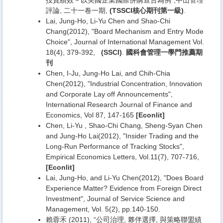
評論, 二十一卷一期,
(TSSCI
核心期刊第一級)
.
Lai, Jung-Ho, Li-Yu Chen and Shao-Chi
Chang(2012), "Board Mechanism and Entry Mode
Choice", Journal of International Management Vol.
18(4), 379-392,
(SSCI)
.
國科會管理一學門推薦期
刊
Chen, I-Ju, Jung-Ho Lai, and Chih-Chia
Chen(2012), "Industrial Concentration, Innovation
and Corporate Lay off Announcements",
International Research Journal of Finance and
Economics, Vol 87, 147-165
[Econlit]
Chen, Li-Yu , Shao-Chi Chang, Sheng-Syan Chen
and Jung-Ho Lai(2012), "Insider Trading and the
Long-Run Performance of Tracking Stocks",
Empirical Economics Letters, Vol.11(7), 707-716,
[Econlit]
Lai, Jung-Ho, and Li-Yu Chen(2012), "Does Board
Experience Matter? Evidence from Foreign Direct
Investment", Journal of Service Science and
Management, Vol. 5(2), pp.140-150.
賴蓉禾 (2011), “公司治理, 夥伴選擇, 與策略聯盟績